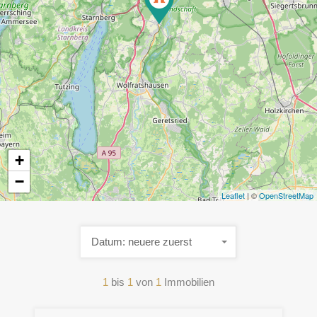
+
−
Leaflet
| ©
OpenStreetMap
Datum: neuere zuerst
1
bis
1
von
1
Immobilien