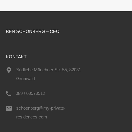
BEN SCHÖNBERG – CEO
KONTAKT
Südliche Münchner Str. 55, 82031
Grünwald
089 / 69979912
schoenberg@my-private-
residences.com