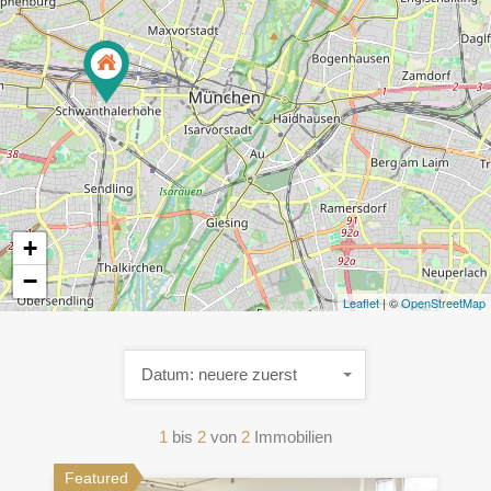
+
−
Leaflet
| ©
OpenStreetMap
Datum: neuere zuerst
1
bis
2
von
2
Immobilien
Featured