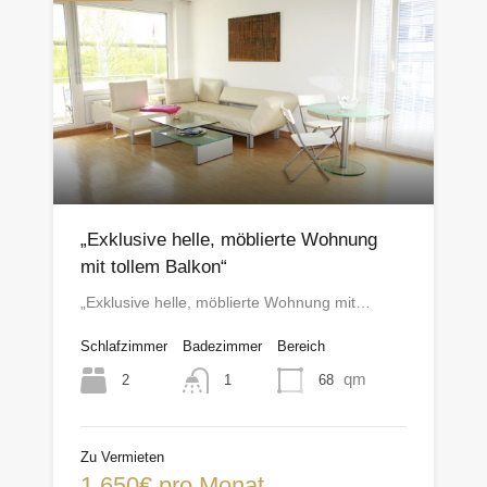
„Exklusive helle, möblierte Wohnung
mit tollem Balkon“
„Exklusive helle, möblierte Wohnung mit…
Schlafzimmer
Badezimmer
Bereich
qm
2
68
1
Zu Vermieten
1,650€ pro Monat